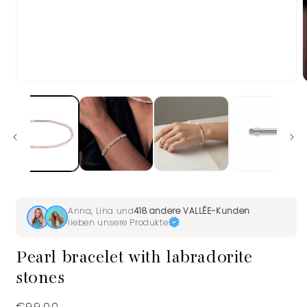
Open
m
media
2
1
i
in
m
modal
Anna, Lina und
418 andere VALLÉE-Kunden
lieben unsere Produkte
Pearl bracelet with labradorite
stones
Regular
€99,00