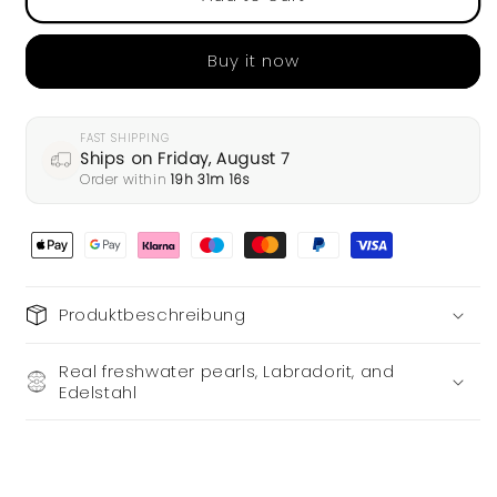
bracelet
bracelet
with
with
Buy it now
labradorite
labradorite
stones
stones
FAST SHIPPING
Ships on Friday, August 7
Order within
19h 31m 16s
Produktbeschreibung
Real freshwater pearls, Labradorit, and
Edelstahl