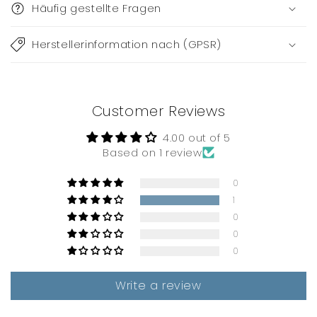
Häufig gestellte Fragen
a
p
Herstellerinformation nach (GPSR)
s
i
b
Customer Reviews
l
e
4.00 out of 5
c
Based on 1 review
o
0
n
1
t
0
e
0
n
0
t
Write a review