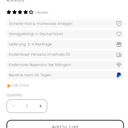
price
1 review
Sicherer Halt & müheloses Anlegen
Handgefertigt in Deutschland
Lieferung: 2-4 Werktage
Kostenloser Versand innerhalb DE
Kostenlose Reparatur bei Mängeln
Bezahle nach 30 Tagen
LOW STOCK
Quantity
Quantity
Decrease
Increase
quantity
quantity
for
for
Pearl
Pearl
Add to cart